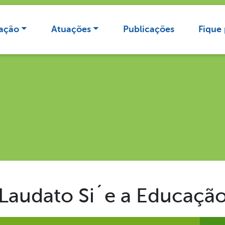
ação
Atuações
Publicações
Fique
a Laudato Si´e a Educaçã